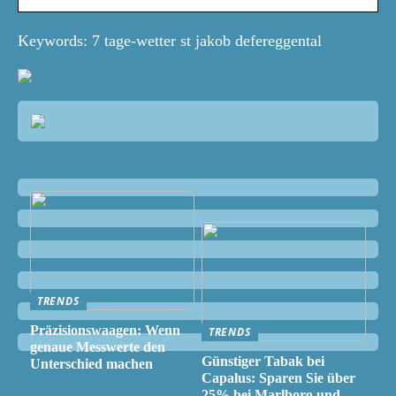
Keywords: 7 tage-wetter st jakob defereggental
TRENDS
Präzisionswaagen: Wenn
TRENDS
genaue Messwerte den
Günstiger Tabak bei
Unterschied machen
Capalus: Sparen Sie über
25% bei Marlboro und