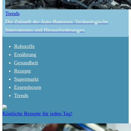
Trends
Die Zukunft der Auto-Batterien: Technologische
Innovationen und Herausforderungen
Rohstoffe
Ernährung
Gesundheit
Rezepte
Supermarkt
Essensboxen
Trends
Köstliche Rezepte für jeden Tag!