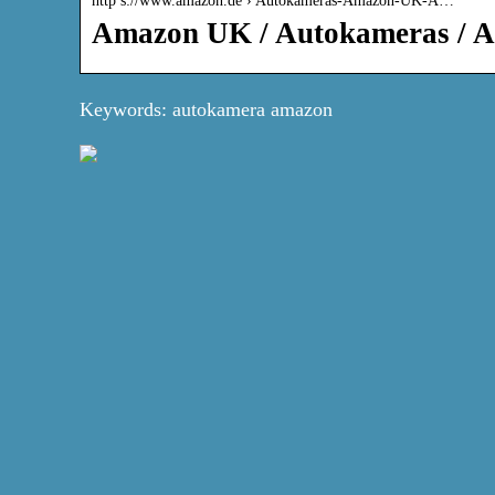
http s://www.amazon.de › Autokameras-Amazon-UK-A…
Amazon UK / Autokameras / A
Keywords: autokamera amazon