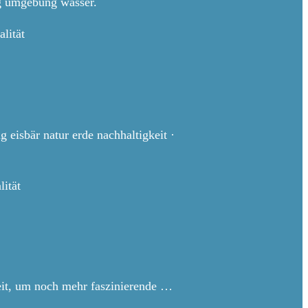
rg umgebung wasser.
lität
isbär natur erde nachhaltigkeit ·
ität
eit, um noch mehr faszinierende …