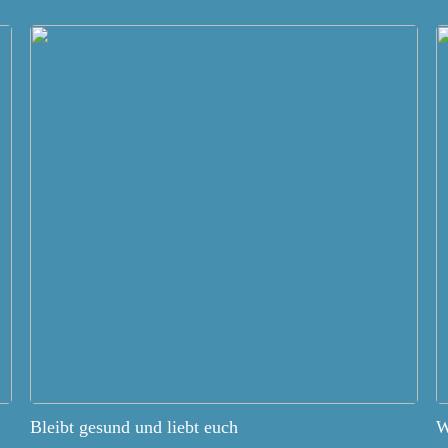
Bleibt gesund und liebt euch
W