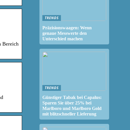
TRENDS
Präzisionswaagen: Wenn
genaue Messwerte den
Unterschied machen
m Bereich
TRENDS
nd
Günstiger Tabak bei Capalus:
Sparen Sie über 25% bei
Marlboro und Marlboro Gold
mit blitzschneller Lieferung