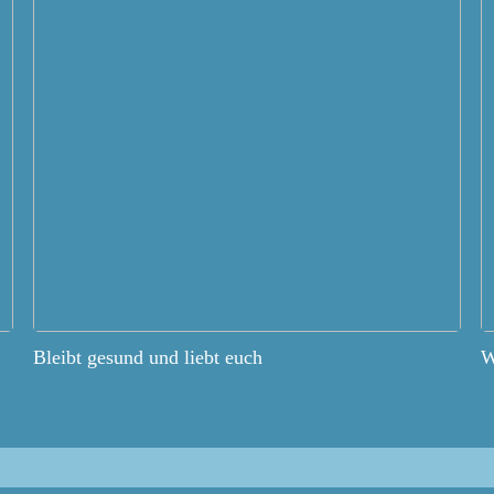
Bleibt gesund und liebt euch
W