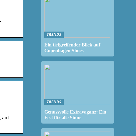
·
TRENDS
Ein tiefgreifender Blick auf
Copenhagen Shoes
TRENDS
Genussvolle Extravaganz: Ein
g auf
Fest für alle Sinne