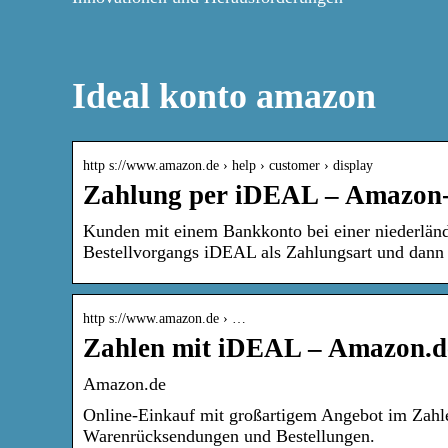
Ideal konto amazon
http s://www.amazon.de › help › customer › display
Zahlung per iDEAL – Amazon
Kunden mit einem Bankkonto bei einer niederlä
Bestellvorgangs iDEAL als Zahlungsart und dan
http s://www.amazon.de › …
Zahlen mit iDEAL – Amazon.d
Amazon.de
Online-Einkauf mit großartigem Angebot im Zah
Warenrücksendungen und Bestellungen.