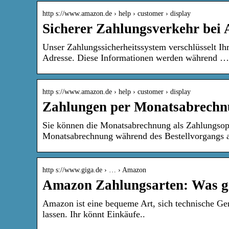
http s://www.amazon.de › help › customer › display
Sicherer Zahlungsverkehr bei
Unser Zahlungssicherheitssystem verschlüsselt 
Adresse. Diese Informationen werden während …
http s://www.amazon.de › help › customer › display
Zahlungen per Monatsabrechn
Sie können die Monatsabrechnung als Zahlungsopt
Monatsabrechnung während des Bestellvorgangs 
http s://www.giga.de › … › Amazon
Amazon Zahlungsarten: Was gi
Amazon ist eine bequeme Art, sich technische Ge
lassen. Ihr könnt Einkäufe..