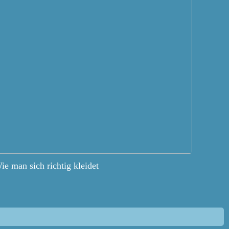
ie man sich richtig kleidet