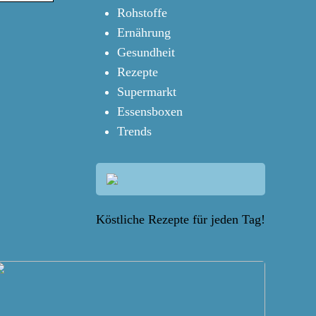
Rohstoffe
Ernährung
Gesundheit
Rezepte
Supermarkt
Essensboxen
Trends
Köstliche Rezepte für jeden Tag!