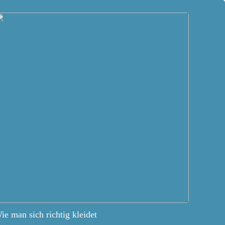
ie man sich richtig kleidet