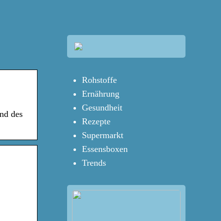
Rohstoffe
Ernährung
Gesundheit
nd des
Rezepte
Supermarkt
Essensboxen
Trends