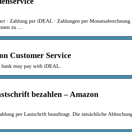
enservice
tact · Zahlung per iDEAL · Zahlungen per Monatsabrechnung 
ionen zu …
n Customer Service
h bank may pay with iDEAL.
stschrift bezahlen – Amazon
ahlung per Lastschrift beauftragt. Die tatsächliche Abbuchun