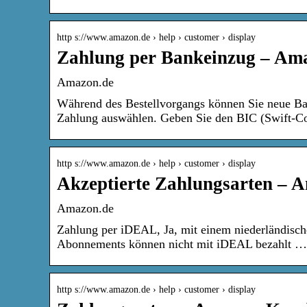
http s://www.amazon.de › help › customer › display
Zahlung per Bankeinzug – Am
Amazon.de
Während des Bestellvorgangs können Sie neue Ba
Zahlung auswählen. Geben Sie den BIC (Swift-
http s://www.amazon.de › help › customer › display
Akzeptierte Zahlungsarten – 
Amazon.de
Zahlung per iDEAL, Ja, mit einem niederländisch
Abonnements können nicht mit iDEAL bezahlt …
http s://www.amazon.de › help › customer › display