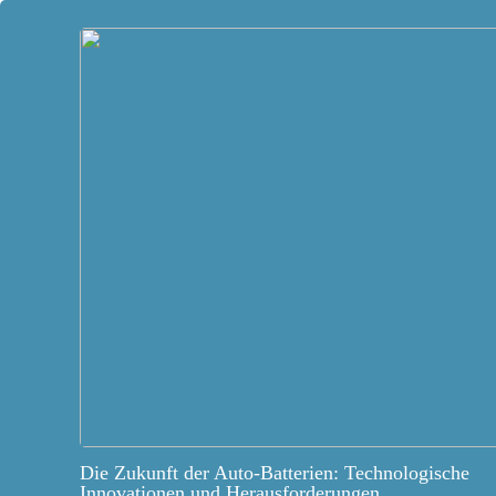
Die Zukunft der Auto-Batterien: Technologische
Innovationen und Herausforderungen