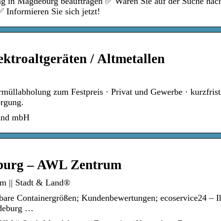
ng in Magdeburg beauftragen ✅ Waren Sie auf der Suche nach
Informieren Sie sich jetzt!
ktroaltgeräten / Altmetallen
müllabholung zum Festpreis · Privat und Gewerbe · kurzfrist
orgung.
Land mbH
eburg – AWL Zentrum
m || Stadt & Land®
gbare Containergrößen; Kundenbewertungen; ecoservice24 – I
gdeburg …