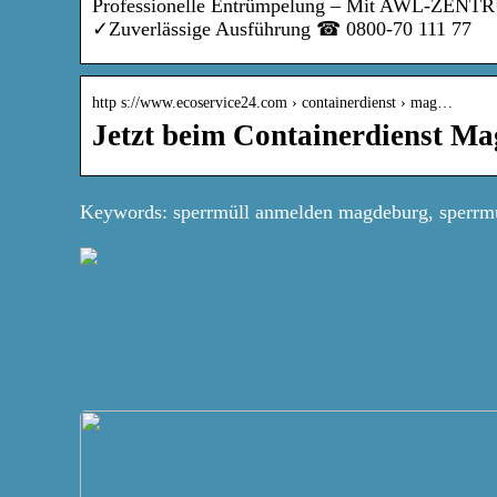
Professionelle Entrümpelung – Mit AWL-ZENTRU
✓Zuverlässige Ausführung ☎︎ 0800-70 111 77
http s://www.ecoservice24.com › containerdienst › mag…
Jetzt beim Containerdienst Ma
Keywords: sperrmüll anmelden magdeburg, sperrm