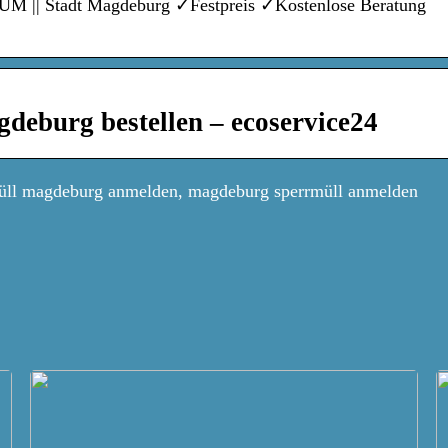
M || Stadt Magdeburg ✓Festpreis ✓Kostenlose Beratung
gdeburg bestellen – ecoservice24
üll magdeburg anmelden, magdeburg sperrmüll anmelden