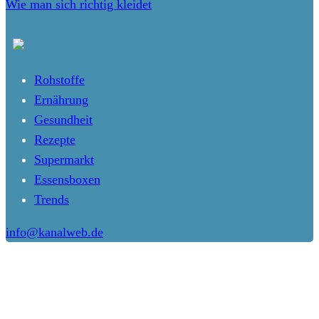
Wie man sich richtig kleidet
Rohstoffe
Ernährung
Gesundheit
Rezepte
Supermarkt
Essensboxen
Trends
info@kanalweb.de