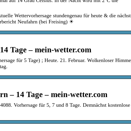
mal auf 14 Grad Celsius. In der Nacht wird mit 2°C die
ktuelle Wettervorhersage stundengenau für heute & die nächst
bericht Neufahrn (bei Freising) ☀
 14 Tage – mein-wetter.com
hersage für 5 Tage) ; Heute. 21. Februar. Wolkenloser Himmel
tag.
rn – 14 Tage – mein-wetter.com
 84088. Vorhersage für 5, 7 und 8 Tage. Demnächst kostenlose