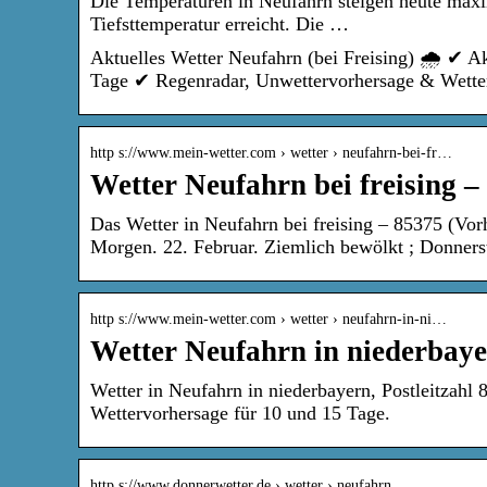
Die Temperaturen in Neufahrn steigen heute maxi
Tiefsttemperatur erreicht. Die …
Aktuelles Wetter Neufahrn (bei Freising) 🌧️ ✔ A
Tage ✔ Regenradar, Unwettervorhersage & Wetter
http s://www.mein-wetter.com › wetter › neufahrn-bei-fr…
Wetter Neufahrn bei freising –
Das Wetter in Neufahrn bei freising – 85375 (Vor
Morgen. 22. Februar. Ziemlich bewölkt ; Donners
http s://www.mein-wetter.com › wetter › neufahrn-in-ni…
Wetter Neufahrn in niederbaye
Wetter in Neufahrn in niederbayern, Postleitzahl
Wettervorhersage für 10 und 15 Tage.
http s://www.donnerwetter.de › wetter › neufahrn