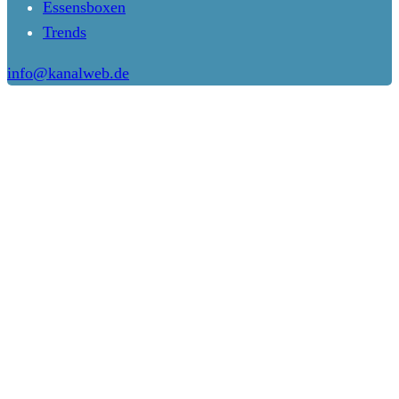
Essensboxen
Trends
info@kanalweb.de