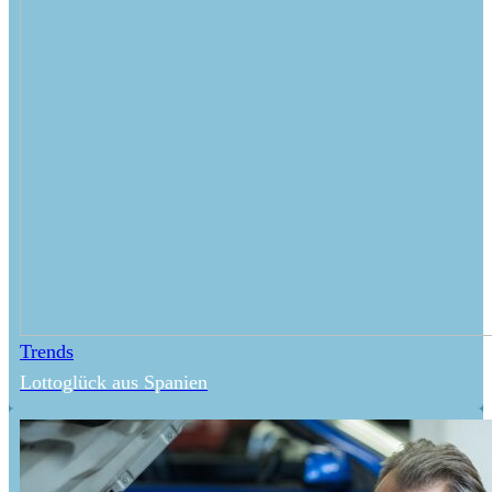
Trends
Lottoglück aus Spanien